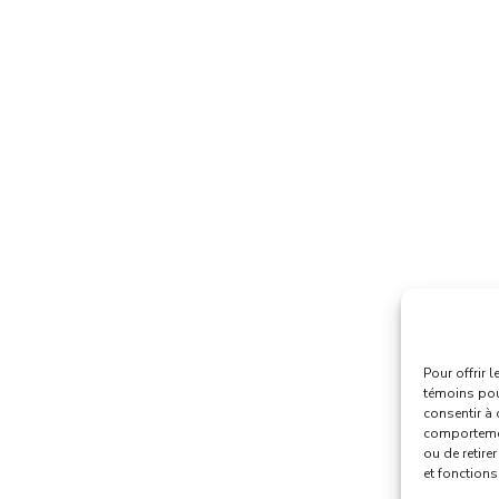
Pour offrir 
témoins pour
consentir à 
comportement
ou de retire
et fonctions