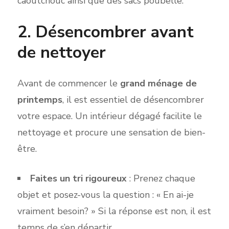
caoutchouc ainsi que des sacs
poubelle
.
2. Désencombrer ava
nt
de nettoyer
Avant de comm
encer le
grand ménage de
printemps
, il est essentiel de désencombrer
votre espac
e. Un intérieur dégagé facilite le
nettoy
age et procure une
sensation de bien-
être.
Faites un tri rigoureux
: Prenez chaque
objet et posez-vous la question :
«
En ai-je
vraiment besoin?
»
Si la réponse est non, il est
temps de s’en départir.