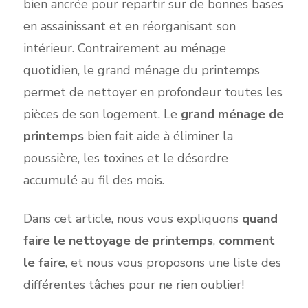
bien ancrée pour repartir sur de bonnes bases
en assa
inissant et en réor
ganisant son
intérieur. Contrairement au ménage
quotidien, le grand ména
ge du pri
nte
mps
permet de ne
ttoyer en profondeur toutes les
pièces de son logement. L
e
grand
ménage de
p
rintemp
s
bien fait ai
de à éliminer la
poussière, les toxines et le déso
rdre
accumulé au
fil des mois.
Dans cet article, nous vous expliquons
quand
faire le nettoyage de printemps
,
comment
le faire
, et nous vous proposons une liste des
différentes tâches pour ne rien oublier!