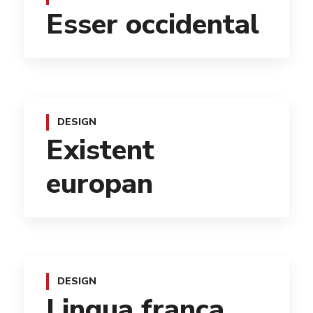
Esser occidental
DESIGN
Existent
europan
DESIGN
Lingua franca