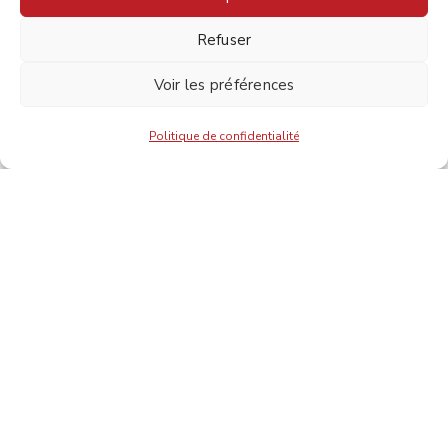
Refuser
TECHNOLOGY
Escorol marquee
Voir les préférences
Politique de confidentialité
Contactez-nous:
140, Jacques-Cartier Sud
Saint-Jean-sur-Richelieu, Qc, J3B 6S1